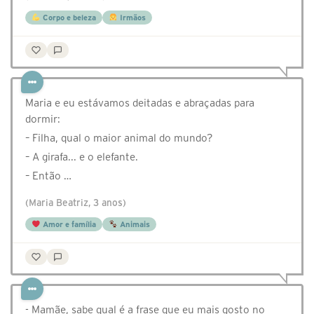
Corpo e beleza
Irmãos
Maria e eu estávamos deitadas e abraçadas para
dormir:
– Filha, qual o maior animal do mundo?
– A girafa... e o elefante.
– Então …
(Maria Beatriz, 3 anos)
Amor e família
Animais
- Mamãe, sabe qual é a frase que eu mais gosto no