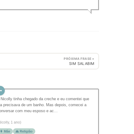
PRÓXIMA FRASE »
⁣SIM SALABIM
 Nicolly tinha chegado da creche e eu comentei que
la precisava de um banho. Mas depois, comecei a
onversar com meu esposo e ac…
Nicolly, 1 ano)
👩 Mãe
🙏 Religião