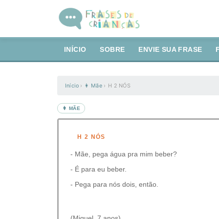
INÍCIO
SOBRE
ENVIE SUA FRASE
Início
›
👩 Mãe
›
⁣⁣⁣⁣⁣⁣⁣⁣⁣⁣H 2 NÓS
👩 MÃE
⁣⁣⁣⁣⁣⁣⁣⁣⁣⁣H 2 NÓS
- Mãe, pega água pra mim beber?⠀
- É para eu beber.⠀
- Pega para nós dois, então.⠀
⠀
(Miguel, 7 anos)