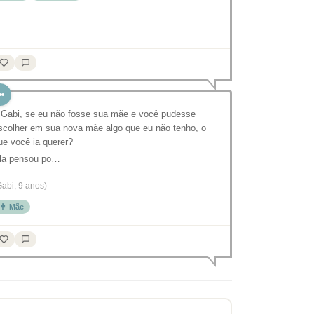
 Gabi, se eu não fosse sua mãe e você pudesse
scolher em sua nova mãe algo que eu não tenho, o
ue você ia querer?
la pensou po…
Gabi, 9 anos)
👩 Mãe