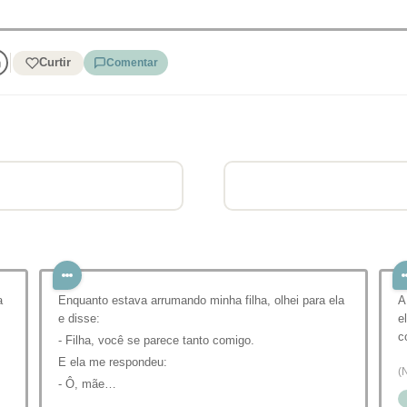
Curtir
Comentar
a
Enquanto estava arrumando minha filha, olhei para ela
A
e disse:
e
c
- Filha, você se parece tanto comigo.
E ela me respondeu:
(
- Ô, mãe…