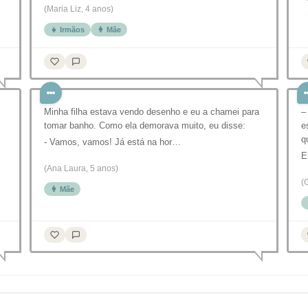
(Maria Liz, 4 anos)
👧 Irmãos
👩 Mãe
Minha filha estava vendo desenho e eu a chamei para
–
tomar banho. Como ela demorava muito, eu disse:
e
q
- Vamos, vamos! Já está na hor…
E
(Ana Laura, 5 anos)
(
👩 Mãe