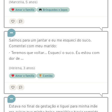
(Marcella, 5 anos)
Amor e família
Brinquedos e jogos
Saímos para um jantar e eu me esqueci do suco.
Comentei com meu marido:
- Teremos que voltar… Esqueci o suco. Eu estou com
dor de …
(Helena, 3 anos)
Amor e família
Comida
Estava no final da gestação e liguei para minha mãe
pra avisar que minha bolsa amniótica havia rompido.