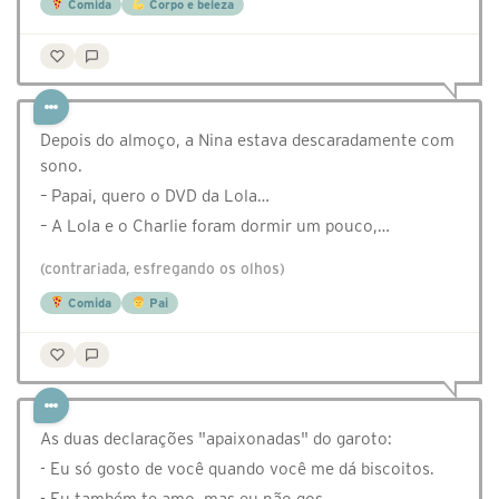
Comida
Corpo e beleza
Depois do almoço, a Nina estava descaradamente com
sono.
– Papai, quero o DVD da Lola…
– A Lola e o Charlie foram dormir um pouco,…
(contrariada, esfregando os olhos)
Comida
Pai
As duas declarações "apaixonadas" do garoto:
- Eu só gosto de você quando você me dá biscoitos.
- Eu também te amo, mas eu não gos…