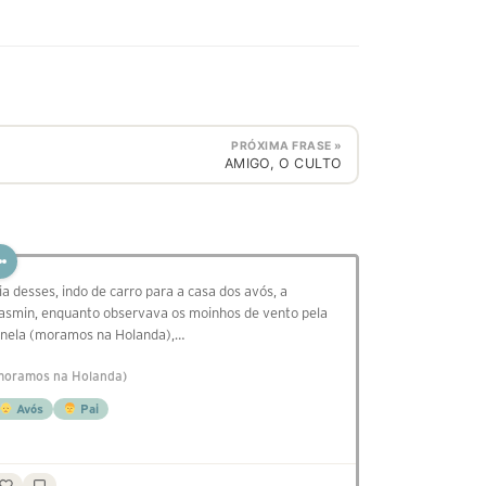
PRÓXIMA FRASE »
AMIGO, O CULTO
ia desses, indo de carro para a casa dos avós, a
asmin, enquanto observava os moinhos de vento pela
anela (moramos na Holanda),…
moramos na Holanda)
Avós
Pai