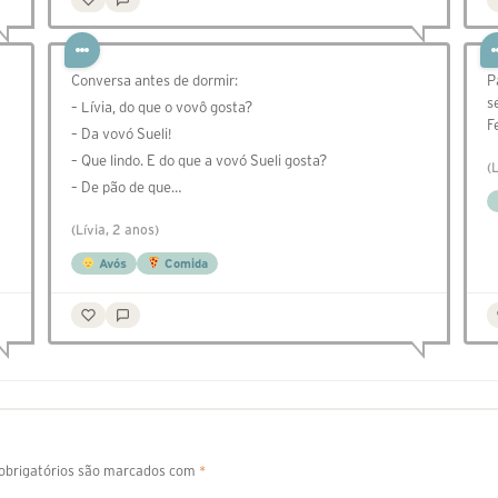
Conversa antes de dormir:
P
s
– Lívia, do que o vovô gosta?
F
– Da vovó Sueli!
– Que lindo. E do que a vovó Sueli gosta?
(
– De pão de que…
(Lívia, 2 anos)
Avós
Comida
brigatórios são marcados com
*