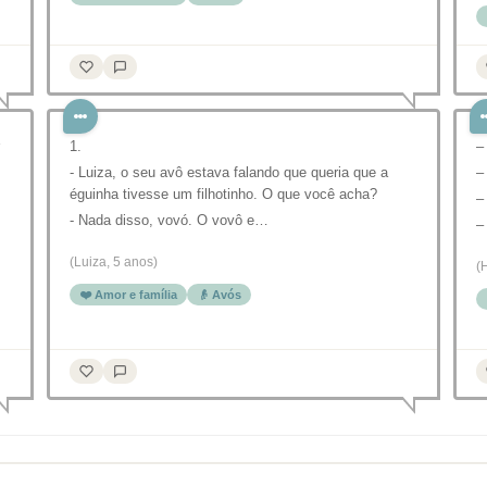
1.
–
- Luiza, o seu avô estava falando que queria que a
–
éguinha tivesse um filhotinho. O que você acha?
–
- Nada disso, vovó. O vovô e…
–
(Luiza, 5 anos)
(
❤️ Amor e família
👴 Avós