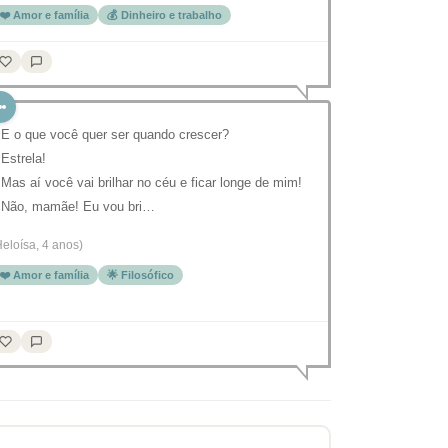
❤️ Amor e família
💰 Dinheiro e trabalho
 E o que você quer ser quando crescer?
 Estrela!
 Mas aí você vai brilhar no céu e ficar longe de mim!
 Não, mamãe! Eu vou bri…
Heloísa, 4 anos)
❤️ Amor e família
🌟 Filosófico