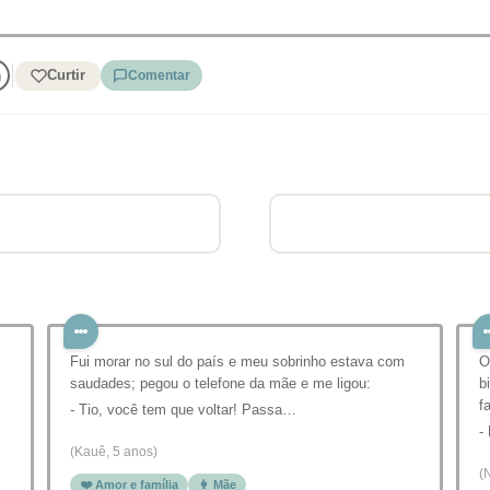
Curtir
Comentar
Fui morar no sul do país e meu sobrinho estava com
O
saudades; pegou o telefone da mãe e me ligou:
b
f
- Tio, você tem que voltar! Passa…
-
(Kauê, 5 anos)
(
❤️ Amor e família
👩 Mãe