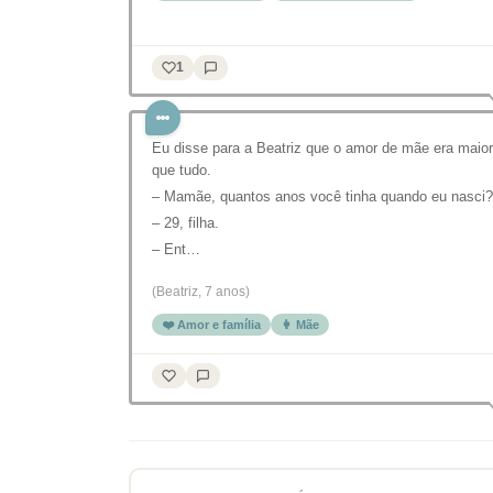
1
Eu disse para a Beatriz que o amor de mãe era maior
que tudo.
– Mamãe, quantos anos você tinha quando eu nasci?
– 29, filha.
– Ent…
(Beatriz, 7 anos)
❤️ Amor e família
👩 Mãe