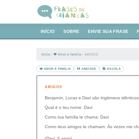
INÍCIO
SOBRE
ENVIE SUA FRASE
Início
›
❤️ Amor e família
›
AMIGOS
❤️ AMOR E FAMÍLIA
👫 AMIZADE
📚 ESCOLA
AMIGOS
Benjamin, Lucas e Davi são trigêmeos idênticos
Qual é o teu nome: Davi
Como tua família te chama: Davi
Como teus amigos te chamam: Às vezes me c
(Davi, 5 anos)