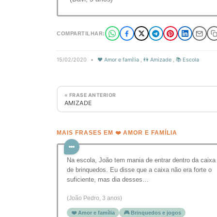
COMPARTILHAR:
15/02/2020
•
❤️ Amor e família
,
👫 Amizade
,
📚 Escola
« FRASE ANTERIOR
AMIZADE
MAIS FRASES EM ❤️ AMOR E FAMÍLIA
Na escola, João tem mania de entrar dentro da caixa
de brinquedos. Eu disse que a caixa não era forte o
suficiente, mas dia desses…
(João Pedro, 3 anos)
❤️ Amor e família
🎮 Brinquedos e jogos