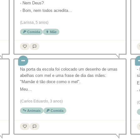
- Nem Deus?
- Bom, nem todos acredita…
(Larissa, 5 anos)
🍕 Comida
👩 Mãe
Na porta da escola foi colocado um desenho de umas
-
abelhas com mel e uma frase de dia das mães:
s
"Mamãe é tão doce como o mel".
E
Meu…
-
(Carlos Eduardo, 3 anos)
(
🐾 Animais
🍕 Comida