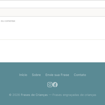
 eu comentar.
Início
Sobre
Envie sua Frase
Contato
© 2026
Frases de Crianças
— Frases engraçadas de crianças