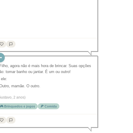
 Filho, agora não é mais hora de brincar. Suas opções
ão: tomar banho ou jantar. É um ou outro!
 ele:
 Outro, mamãe. O outro.
Gustavo, 2 anos)
🎮 Brinquedos e jogos
🍕 Comida