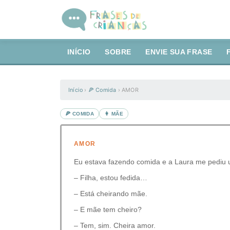
INÍCIO
SOBRE
ENVIE SUA FRASE
Início
›
🍕 Comida
›
AMOR
🍕 COMIDA
👩 MÃE
AMOR
Eu estava fazendo comida e a Laura me pediu u
– Filha, estou fedida…
– Está cheirando mãe.
– E mãe tem cheiro?
– Tem, sim. Cheira amor.