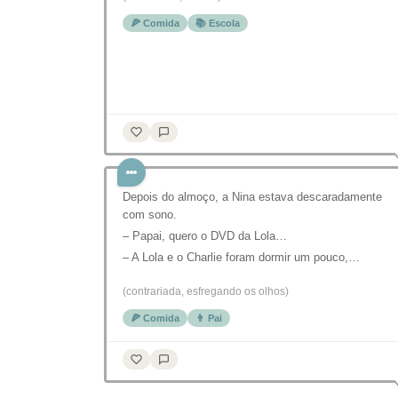
🍕 Comida
📚 Escola
Depois do almoço, a Nina estava descaradamente
com sono.
– Papai, quero o DVD da Lola…
– A Lola e o Charlie foram dormir um pouco,…
(contrariada, esfregando os olhos)
🍕 Comida
👨 Pai