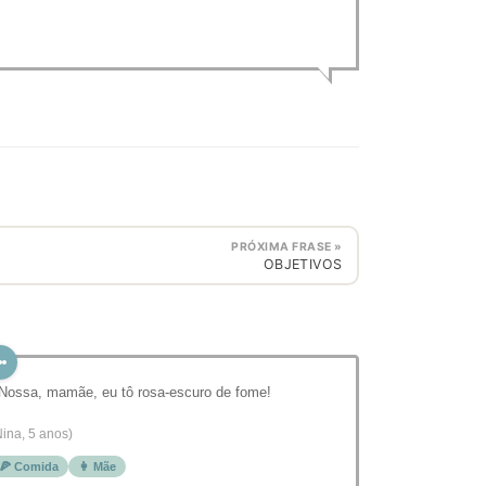
PRÓXIMA FRASE »
OBJETIVOS
 Nossa, mamãe, eu tô rosa-escuro de fome!
Nina, 5 anos)
🍕 Comida
👩 Mãe