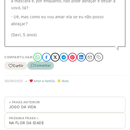
a máscara e, por enquanto, não pode abraçar e beijar a
vovó, tá?
- Ué, mas como eu vou amar ela se eu não posso
abraçar?
(Davi, 5 anos)
COMPARTILHAR:
Curtir
Comentar
30/09/2020
•
Amor e família
,
Avós
« FRASE ANTERIOR
JOGO DA VIDA
PRÓXIMA FRASE »
NA FLOR DA IDADE