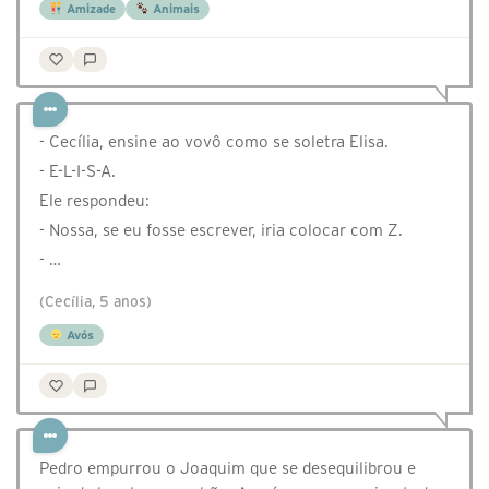
Amizade
Animais
- Cecília, ensine ao vovô como se soletra Elisa.
- E-L-I-S-A.
Ele respondeu:
- Nossa, se eu fosse escrever, iria colocar com Z.
- …
(Cecília, 5 anos)
Avós
Pedro empurrou o Joaquim que se desequilibrou e