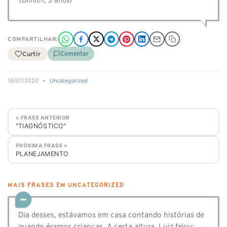
(Dimitri, 5 anos)
COMPARTILHAR:
Curtir
Comentar
16/07/2020
•
Uncategorized
« FRASE ANTERIOR
"TIAGNÓSTICO"
PRÓXIMA FRASE »
PLANEJAMENTO
MAIS FRASES EM UNCATEGORIZED
Dia desses, estávamos em casa contando histórias de
quando éramos crianças. A certa altura, Luiz falou: