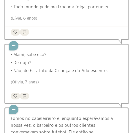
- Todo mundo pede pra trocar a folga, por que eu…
(Lívia, 6 anos)
- ⁠Mami, sabe eca?
- ⁠De nojo?
- ⁠Não, de Estatuto da Criança e do Adolescente.
(Olivia, 7 anos)
Fomos no cabeleireiro e, enquanto esperávamos a
nossa vez, o barbeiro e os outros clientes
conversavam sobre futebol. Ele então se…