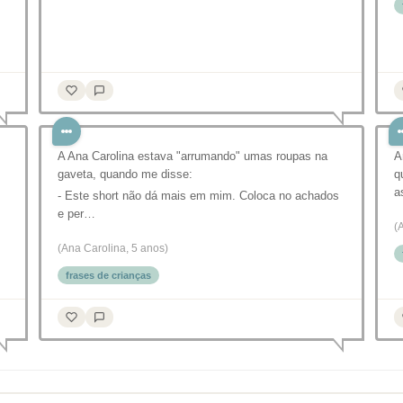
A Ana Carolina estava "arrumando" umas roupas na
A
gaveta, quando me disse:
q
a
- Este short não dá mais em mim. Coloca no achados
e per…
(
(Ana Carolina, 5 anos)
frases de crianças