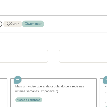
Curtir
Comentar
Mais um vídeo que anda circulando pela rede nas
–
últimas semanas. Impagável :)
–
frases de crianças
(