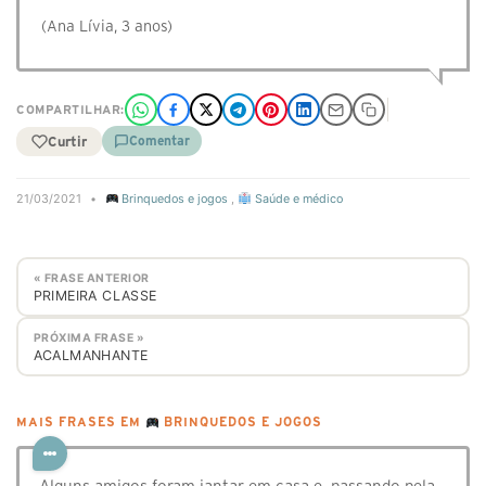
(Ana Lívia, 3 anos)
COMPARTILHAR:
Curtir
Comentar
21/03/2021
•
Brinquedos e jogos
,
Saúde e médico
« FRASE ANTERIOR
PRIMEIRA CLASSE
PRÓXIMA FRASE »
ACALMANHANTE
MAIS FRASES EM
BRINQUEDOS E JOGOS
Alguns amigos foram jantar em casa e, passando pela