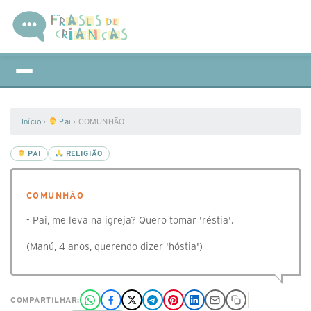
Início
›
Pai
›
COMUNHÃO
PAI
RELIGIÃO
COMUNHÃO
- Pai, me leva na igreja? Quero tomar 'réstia'.
(Manú, 4 anos, querendo dizer 'hóstia')
COMPARTILHAR: