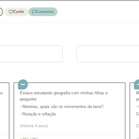
Curtir
Comentar
eu
Estava estudando geografia com minhas filhas e
M
perguntei:
p
- Meninas, quais são os movimentos da terra?
-
- Rotação e inflação.
S
(Helena, 6 anos)
(