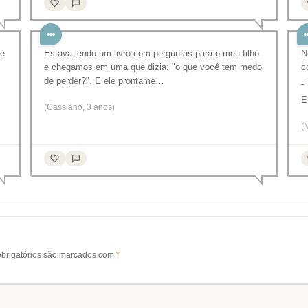
le
Estava lendo um livro com perguntas para o meu filho
N
e chegamos em uma que dizia: "o que você tem medo
c
de perder?". E ele prontame…
-
E
(Cassiano, 3 anos)
(
brigatórios são marcados com
*