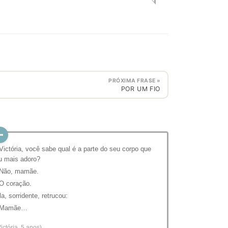
PRÓXIMA FRASE »
POR UM FIO
 Victória, você sabe qual é a parte do seu corpo que
u mais adoro?
 Não, mamãe.
 O coração.
la, sorridente, retrucou:
 Mamãe…
Victória, 5 anos)