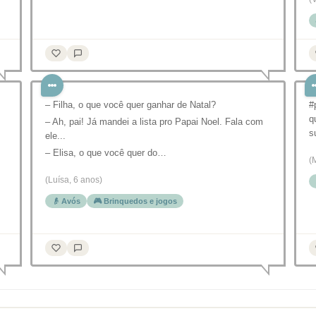
– Filha, o que você quer ganhar de Natal?
#
q
– Ah, pai! Já mandei a lista pro Papai Noel. Fala com
s
ele...
– Elisa, o que você quer do…
(
(Luísa, 6 anos)
👴 Avós
🎮 Brinquedos e jogos