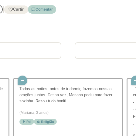
Curtir
Comentar
de
Todas as noites, antes de ir dormir, fazemos nossas
-
orações juntas. Dessa vez, Mariana pediu para fazer
e
sozinha. Rezou tudo boniti…
-
-
(Mariana, 3 anos)
E
👨 Pai
🙏 Religião
-
(