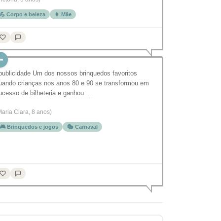
💪 Corpo e beleza
👩 Mãe
publicidade Um dos nossos brinquedos favoritos
uando crianças nos anos 80 e 90 se transformou em
ucesso de bilheteria e ganhou …
Maria Clara, 8 anos)
🎮 Brinquedos e jogos
🎭 Carnaval