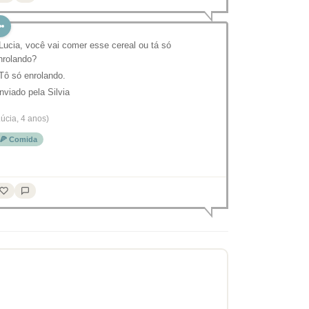
 Lucia, você vai comer esse cereal ou tá só
nrolando?
 Tô só enrolando.
nviado pela Silvia
Lúcia, 4 anos)
🍕 Comida