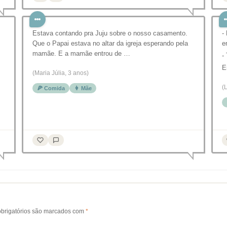
Estava contando pra Juju sobre o nosso casamento.
-
Que o Papai estava no altar da igreja esperando pela
e
mamãe. E a mamãe entrou de …
-
E
(Maria Júlia, 3 anos)
(
🍕 Comida
👩 Mãe
brigatórios são marcados com
*