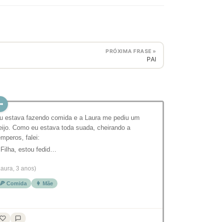
PRÓXIMA FRASE »
PAI
u estava fazendo comida e a Laura me pediu um
eijo. Como eu estava toda suada, cheirando a
emperos, falei:
 Filha, estou fedid…
Laura, 3 anos)
🍕 Comida
👩 Mãe