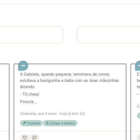
A Gabriela, quando pequena, terminava de comer,
E
estufava a barriguinha e batia com as duas mãozinhas
b
dizendo:
t
- Tô cheia!
–
Prisicla…
(
(Gabriela, aos 4 anos - hoje já tem 15)
🍕 Comida
💪 Corpo e beleza