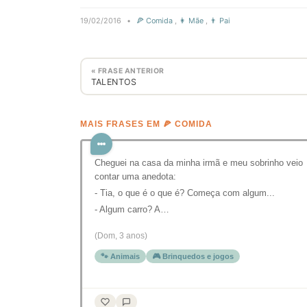
19/02/2016
•
🍕 Comida
,
👩 Mãe
,
👨 Pai
« FRASE ANTERIOR
TALENTOS
MAIS FRASES EM 🍕 COMIDA
Cheguei na casa da minha irmã e meu sobrinho veio
contar uma anedota:
- Tia, o que é o que é? Começa com algum...
- Algum carro? A…
(Dom, 3 anos)
🐾 Animais
🎮 Brinquedos e jogos