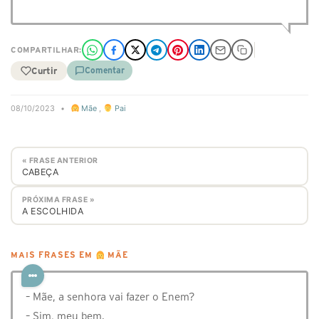
COMPARTILHAR:
Curtir
Comentar
08/10/2023
•
Mãe
,
Pai
« FRASE ANTERIOR
CABEÇA
PRÓXIMA FRASE »
A ESCOLHIDA
MAIS FRASES EM
MÃE
– Mãe, a senhora vai fazer o Enem?
– Sim, meu bem.