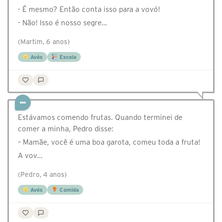
- É mesmo? Então conta isso para a vovó!
- Não! Isso é nosso segre…
(Martim, 6 anos)
Avós
Escola
Estávamos comendo frutas. Quando terminei de
comer a minha, Pedro disse:
– Mamãe, você é uma boa garota, comeu toda a fruta!
A vov…
(Pedro, 4 anos)
Avós
Comida