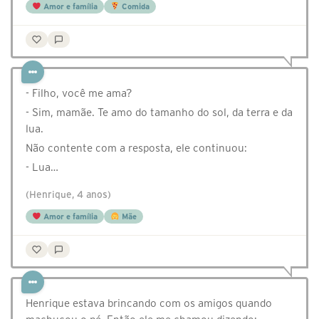
Amor e família
Comida
- Filho, você me ama?
- Sim, mamãe. Te amo do tamanho do sol, da terra e da
lua.
Não contente com a resposta, ele continuou:
- Lua…
(Henrique, 4 anos)
Amor e família
Mãe
Henrique estava brincando com os amigos quando