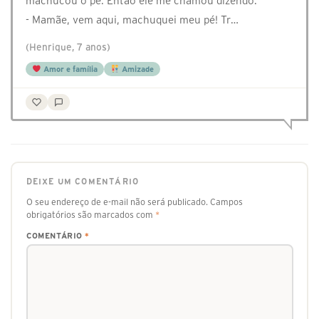
machucou o pé. Então ele me chamou dizendo:
- Mamãe, vem aqui, machuquei meu pé! Tr…
(Henrique, 7 anos)
Amor e família
Amizade
DEIXE UM COMENTÁRIO
O seu endereço de e-mail não será publicado.
Campos
obrigatórios são marcados com
*
COMENTÁRIO
*