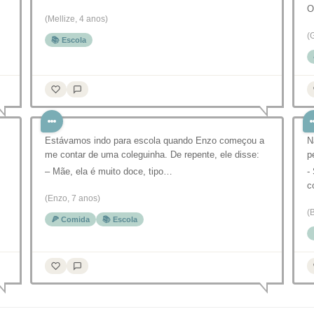
(Mellize, 4 anos)
(
📚 Escola
Estávamos indo para escola quando Enzo começou a
N
me contar de uma coleguinha. De repente, ele disse:
p
– Mãe, ela é muito doce, tipo…
-
c
(Enzo, 7 anos)
(
🍕 Comida
📚 Escola