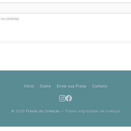
 eu comentar.
Início
Sobre
Envie sua Frase
Contato
© 2026
Frases de Crianças
— Frases engraçadas de crianças