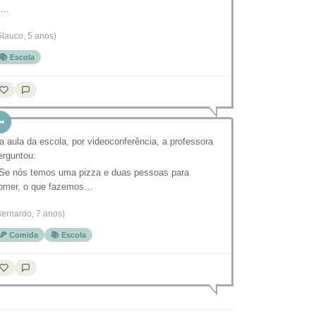
O…
Glauco, 5 anos)
📚 Escola
a aula da escola, por videoconferência, a professora
erguntou:
 Se nós temos uma pizza e duas pessoas para
omer, o que fazemos…
Bernardo, 7 anos)
🍕 Comida
📚 Escola