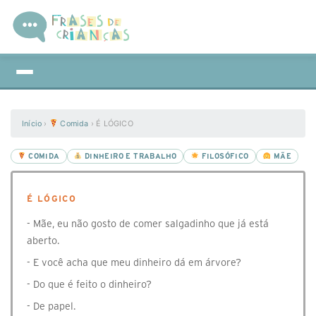
Início
›
Comida
›
É LÓGICO
COMIDA
DINHEIRO E TRABALHO
FILOSÓFICO
MÃE
É LÓGICO
- Mãe, eu não gosto de comer salgadinho que já está
aberto.
- E você acha que meu dinheiro dá em árvore?
- Do que é feito o dinheiro?
- De papel.