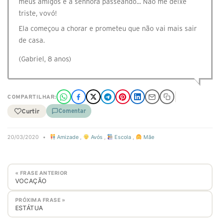
meus amigos e a senhora passeando... Não me deixe
triste, vovó!
Ela começou a chorar e prometeu que não vai mais sair
de casa.
(Gabriel, 8 anos)
COMPARTILHAR:
Curtir
Comentar
20/03/2020
•
Amizade
,
Avós
,
Escola
,
Mãe
« FRASE ANTERIOR
VOCAÇÃO
PRÓXIMA FRASE »
ESTÁTUA