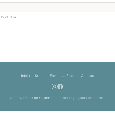
 eu comentar.
Início
Sobre
Envie sua Frase
Contato
© 2026
Frases de Crianças
— Frases engraçadas de crianças