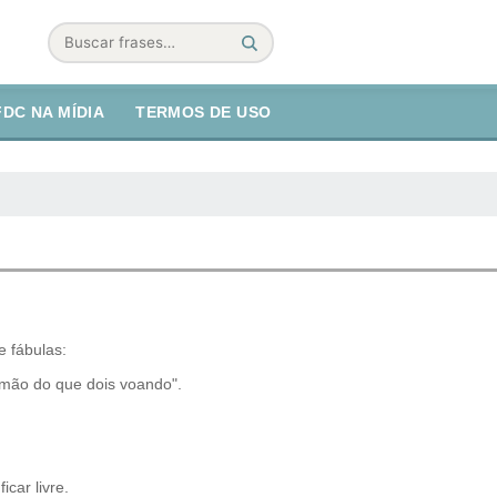
Buscar
FDC NA MÍDIA
TERMOS DE USO
 fábulas:
a mão do que dois voando".
car livre.