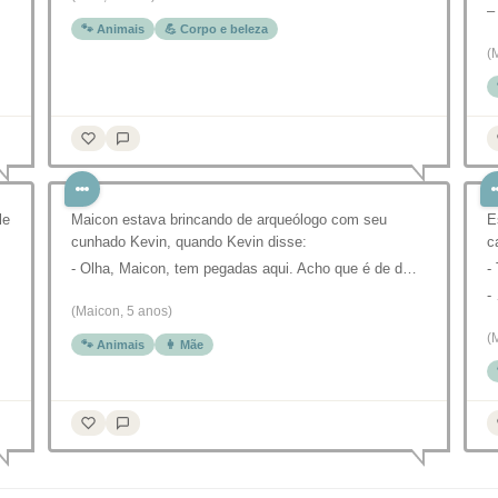
–
🐾 Animais
💪 Corpo e beleza
(
le
Maicon estava brincando de arqueólogo com seu
E
cunhado Kevin, quando Kevin disse:
c
- Olha, Maicon, tem pegadas aqui. Acho que é de d…
-
-
(Maicon, 5 anos)
(
🐾 Animais
👩 Mãe