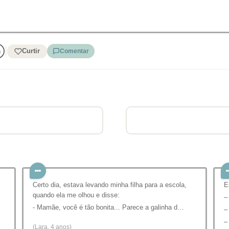
Curtir
Comentar
Certo dia, estava levando minha filha para a escola,
E
quando ela me olhou e disse:
–
- Mamãe, você é tão bonita... Parece a galinha d…
–
–
(Lara, 4 anos)