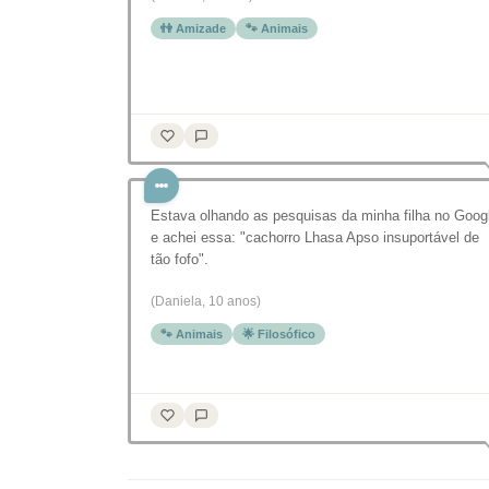
👫 Amizade
🐾 Animais
Estava olhando as pesquisas da minha filha no Goog
e achei essa: "cachorro Lhasa Apso insuportável de
tão fofo".
(Daniela, 10 anos)
🐾 Animais
🌟 Filosófico