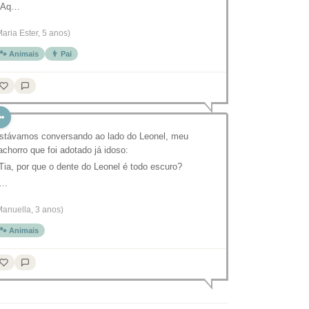
 Aq…
Maria Ester, 5 anos)
🐾 Animais
👨 Pai
stávamos conversando ao lado do Leonel, meu
achorro que foi adotado já idoso:
 Tia, por que o dente do Leonel é todo escuro?
 …
Manuella, 3 anos)
🐾 Animais