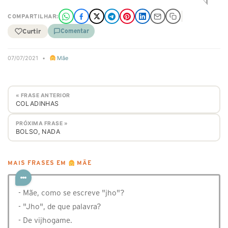
COMPARTILHAR:
Curtir
Comentar
07/07/2021
•
Mãe
« FRASE ANTERIOR
COLADINHAS
PRÓXIMA FRASE »
BOLSO, NADA
MAIS FRASES EM
MÃE
- Mãe, como se escreve "jho"?
- "Jho", de que palavra?
- De vijhogame.