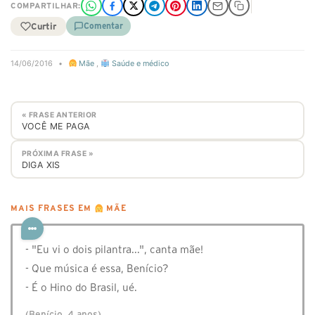
COMPARTILHAR:
Curtir
Comentar
14/06/2016
•
Mãe
,
Saúde e médico
« FRASE ANTERIOR
VOCÊ ME PAGA
PRÓXIMA FRASE »
DIGA XIS
MAIS FRASES EM
MÃE
- "Eu vi o dois pilantra...", canta mãe!⠀
- Que música é essa, Benício?⠀
- É o Hino do Brasil, ué.⠀⠀
(Benício, 4 anos)