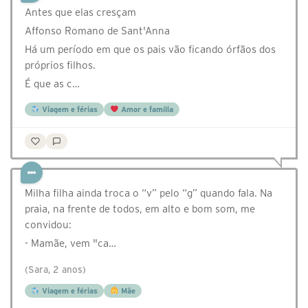
Antes que elas cresçam
Affonso Romano de Sant'Anna
Há um período em que os pais vão ficando órfãos dos
próprios filhos.
É que as c…
Viagem e férias
Amor e família
Milha filha ainda troca o “v” pelo “g” quando fala. Na
praia, na frente de todos, em alto e bom som, me
convidou:
- Mamãe, vem "ca…
(Sara, 2 anos)
Viagem e férias
Mãe