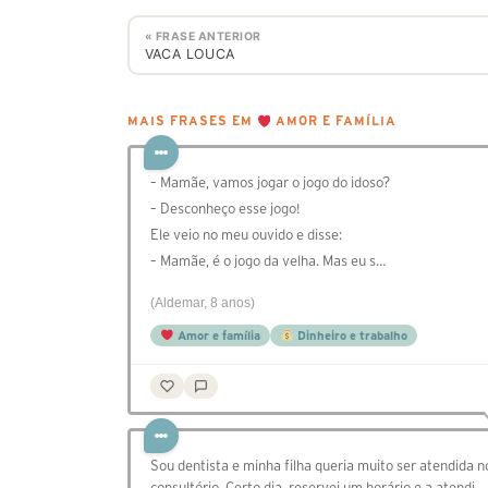
« FRASE ANTERIOR
VACA LOUCA
MAIS FRASES EM
AMOR E FAMÍLIA
– Mamãe, vamos jogar o jogo do idoso?
– Desconheço esse jogo!
Ele veio no meu ouvido e disse:
– Mamãe, é o jogo da velha. Mas eu s…
(Aldemar, 8 anos)
Amor e família
Dinheiro e trabalho
Sou dentista e minha filha queria muito ser atendida n
consultório. Certo dia, reservei um horário e a atendi,