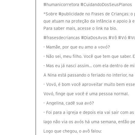
#humanicorretora #CuidandoDosSeusPlanos
*Sobre #publicidade no Frases de Crianças: o p
que atuam na proteção da infância e apoio à 
Para saber mais, acesse o link na bio.
#frasesdecriancas #DiaDosAvos #Vô #Vó #V
- Mamãe, por que eu amo a vovó?
- Não sei, meu filho. Você que tem que saber. E
- Mas eu já nasci assim… com ela dentro de m
A Nina está passando o feriado no interior, n
- Vovó, é bom você aproveitar muito bem ess
Vovó, finge que você é uma pessoa normal.
- Angelina, cadê sua avó?
- Foi para a igreja e depois ela vai sair com 
Iago não via os avós há uma semana, então pe
Logo que chegou, o avô falou: