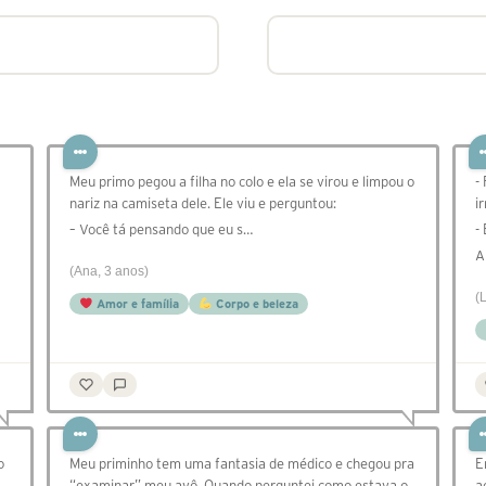
Meu primo pegou a filha no colo e ela se virou e limpou o
-
nariz na camiseta dele. Ele viu e perguntou:
i
– Você tá pensando que eu s…
-
A
(Ana, 3 anos)
(
Amor e família
Corpo e beleza
o
Meu priminho tem uma fantasia de médico e chegou pra
E
“examinar” meu avô. Quando perguntei como estava o
a