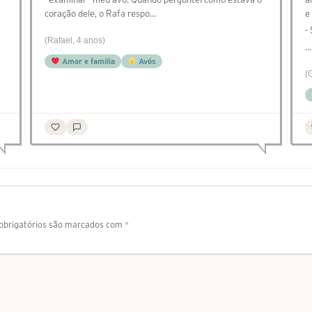
coração dele, o Rafa respo…
e 
-
(Rafael, 4 anos)
…
Amor e família
Avós
(
brigatórios são marcados com
*