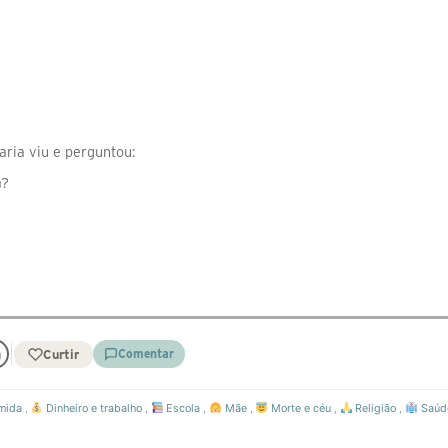
ria viu e perguntou:
a?
Curtir
Comentar
mida
,
Dinheiro e trabalho
,
Escola
,
Mãe
,
Morte e céu
,
Religião
,
Saúde