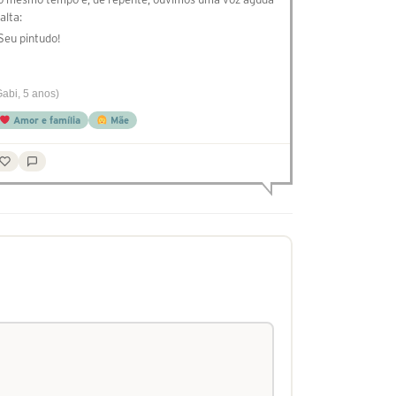
alta:
 Seu pintudo!
Gabi, 5 anos)
Amor e família
Mãe