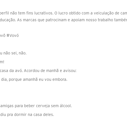
erfil não tem fins lucrativos. O lucro obtido com a veiculação de cam
educação. As marcas que patrocinam e apoiam nosso trabalho também
ovô #Vovó
u não sei, não.
im!
a casa da avó. Acordou de manhã e avisou:
e dia, porque amanhã eu vou embora.
as amigas para beber cerveja sem álcool.
diu pra dormir na casa deles.