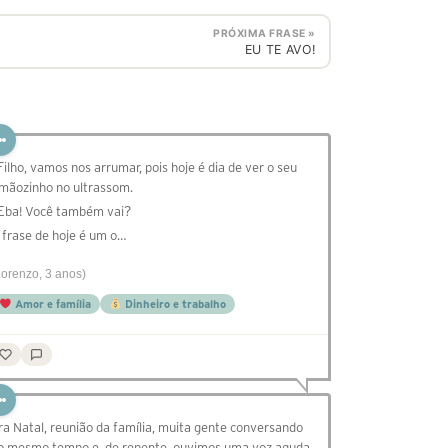
PRÓXIMA FRASE »
EU TE AVO!
 ⁠Filho, vamos nos arrumar, pois hoje é dia de ver o seu
rmãozinho no ultrassom.
 ⁠Eba! Você também vai?
 frase de hoje é um o…
Lorenzo, 3 anos)
Amor e família
Dinheiro e trabalho
ra Natal, reunião da família, muita gente conversando
o mesmo tempo e, de repente, ouvimos uma voz aguda