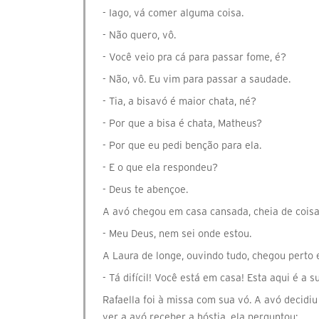
- Iago, vá comer alguma coisa.
- Não quero, vô.
- Você veio pra cá para passar fome, é?
- Não, vô. Eu vim para passar a saudade.
- Tia, a bisavó é maior chata, né?
- Por que a bisa é chata, Matheus?
- Por que eu pedi benção para ela.
- E o que ela respondeu?
- Deus te abençoe.
A avó chegou em casa cansada, cheia de coisa
- Meu Deus, nem sei onde estou.
A Laura de longe, ouvindo tudo, chegou perto 
- Tá difícil! Você está em casa! Esta aqui é a s
Rafaella foi à missa com sua vó. A avó decidiu
ver a avó receber a hóstia, ela perguntou: