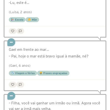
-Lu, este é…
(Luísa, 2 anos)
Escola
Mãe
Gael em frente ao mar…
– Pai, hoje o mar está bravo igual à mamãe, né?
(Gael, 6 anos)
Viagem e férias
Frases engraçadas
– Filha, você vai ganhar um irmão ou irmã. Agora você
vai ser a irmã mais velha.