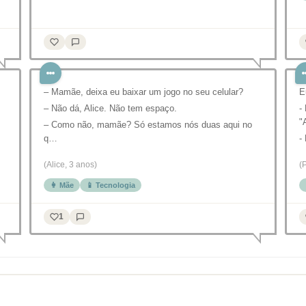
– Mamãe, deixa eu baixar um jogo no seu celular?
E
– Não dá, Alice. Não tem espaço.
-
"
– Como não, mamãe? Só estamos nós duas aqui no
q…
-
(Alice, 3 anos)
(
👩 Mãe
📱 Tecnologia
1