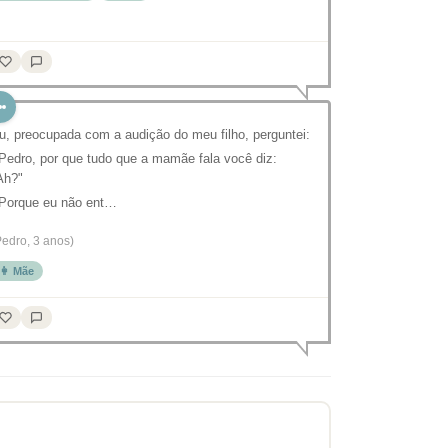
u, preocupada com a audição do meu filho, perguntei:
 Pedro, por que tudo que a mamãe fala você diz:
Ah?"
 Porque eu não ent…
Pedro, 3 anos)
👩 Mãe