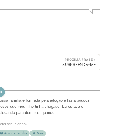
PRÓXIMA FRASE »
SURPREENDA-ME
ossa família é formada pela adoção e fazia poucos
eses que meu filho tinha chegado. Eu estava o
olocando para dormir e, quando …
Jeferson, 7 anos)
❤️ Amor e família
👩 Mãe