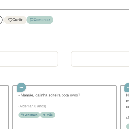
Curtir
Comentar
- Mamãe, galinha solteira bota ovos?
N
m
(Aldemar, 8 anos)
c
🐾 Animais
👩 Mãe
(