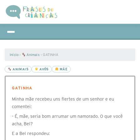
Início
›
Animais
›
GATINHA
ANIMAIS
AVÓS
MÃE
GATINHA
Minha mãe recebeu uns flertes de um senhor e eu
comentei:
- É, mãe, seria bom arrumar um namorado. O que você
acha, Bel?
E a Bel respondeu: