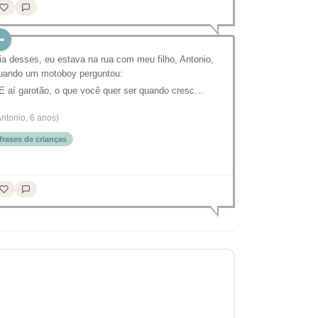
ia desses, eu estava na rua com meu filho, Antonio,
uando um motoboy perguntou:
 E aí garotão, o que você quer ser quando cresc…
Antonio, 6 anos)
frases de crianças