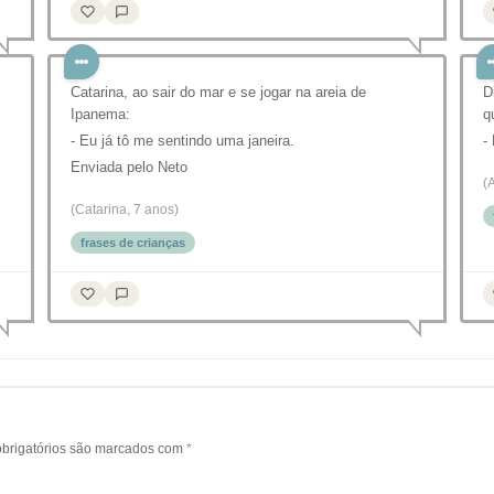
Catarina, ao sair do mar e se jogar na areia de
D
Ipanema:
q
- Eu já tô me sentindo uma janeira.
-
Enviada pelo Neto
(
(Catarina, 7 anos)
frases de crianças
brigatórios são marcados com
*