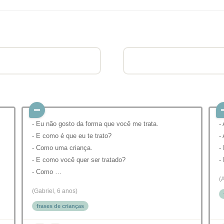
- Eu não gosto da forma que você me trata.
-
- E como é que eu te trato?
-
- Como uma criança.
-
- E como você quer ser tratado?
-
- Como …
(
(Gabriel, 6 anos)
frases de crianças