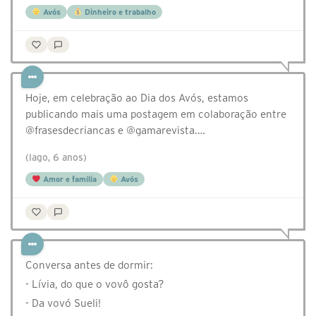
Avós
Dinheiro e trabalho
Hoje, em celebração ao Dia dos Avós, estamos
publicando mais uma postagem em colaboração entre
@‌frasesdecriancas e @‌gamarevista.…
(Iago, 6 anos)
Amor e família
Avós
Conversa antes de dormir:
- Lívia, do que o vovô gosta?
- Da vovó Sueli!