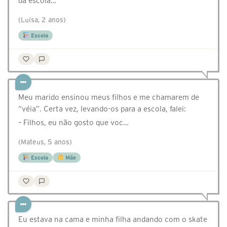
da escola…
(Luísa, 2 anos)
Escola
Meu marido ensinou meus filhos e me chamarem de
“véia”. Certa vez, levando-os para a escola, falei:
– Filhos, eu não gosto que voc…
(Mateus, 5 anos)
Escola
Mãe
Eu estava na cama e minha filha andando com o skate