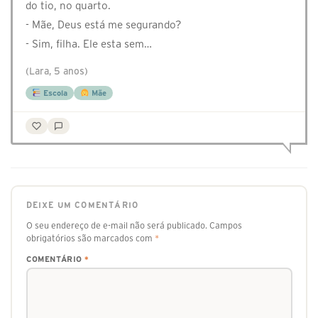
do tio, no quarto.
- Mãe, Deus está me segurando?
- Sim, filha. Ele esta sem…
(Lara, 5 anos)
Escola
Mãe
DEIXE UM COMENTÁRIO
O seu endereço de e-mail não será publicado.
Campos
obrigatórios são marcados com
*
COMENTÁRIO
*