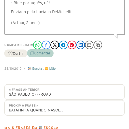
- Blue português, ué!
Enviado pela Luciana DeMichelli
(Arthur, 2 anos)
COMPARTILHAR:
Curtir
Comentar
28/10/2010
•
Escola
,
Mãe
« FRASE ANTERIOR
SÃO PAULO OFF-ROAD
PRÓXIMA FRASE »
BATATINHA QUANDO NASCE...
MAIS FRASES EM
ESCOLA