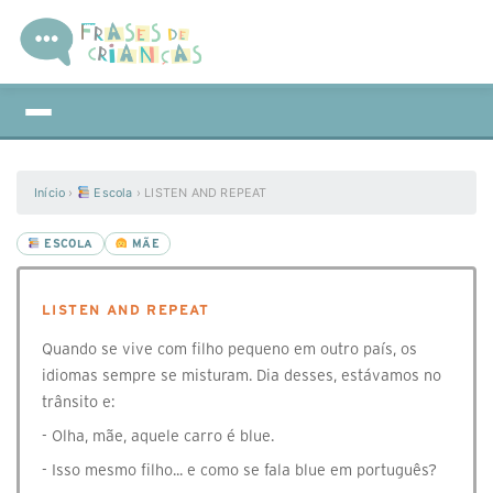
Início
›
Escola
›
LISTEN AND REPEAT
ESCOLA
MÃE
LISTEN AND REPEAT
Quando se vive com filho pequeno em outro país, os
idiomas sempre se misturam. Dia desses, estávamos no
trânsito e:
- Olha, mãe, aquele carro é blue.
- Isso mesmo filho... e como se fala blue em português?