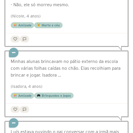
- Não, ele só morreu mesmo.
(Nicole, 4 anos)
Amizade
Morte e céu
Minhas alunas brincavam no pátio externo da escola
com várias folhas caídas no chão. Elas recolhiam para
brincar e jogar. Isadora …
(Isadora, 4 anos)
Amizade
Brinquedos e jogos
Luís estava ouvindo o pai conversar com a irmã mais