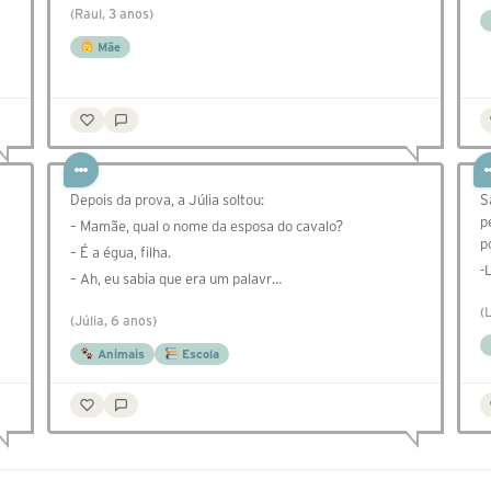
(Raul, 3 anos)
Mãe
⁣⁣⁣⁣Depois da prova, a Júlia soltou:
S
p
– Mamãe, qual o nome da esposa do cavalo?
p
– É a égua, filha.
-
– Ah, eu sabia que era um palavr…
(
(Júlia, 6 anos)
Animais
Escola