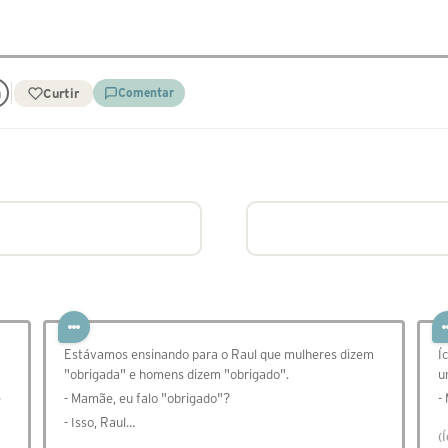
Curtir
Comentar
Estávamos ensinando para o Raul que mulheres dizem
Í
"obrigada" e homens dizem "obrigado".
u
ê
- Mamãe, eu falo "obrigado"?
-
- Isso, Raul…
(