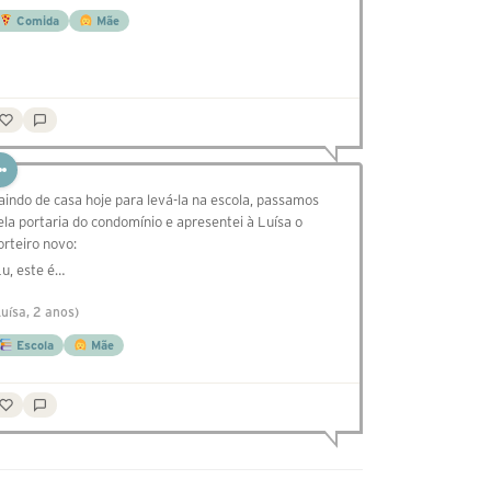
Comida
Mãe
aindo de casa hoje para levá-la na escola, passamos
ela portaria do condomínio e apresentei à Luísa o
orteiro novo:
Lu, este é…
Luísa, 2 anos)
Escola
Mãe