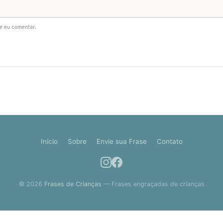
e eu comentar.
Início
Sobre
Envie sua Frase
Contato
© 2026
Frases de Crianças
— Frases engraçadas de crianças