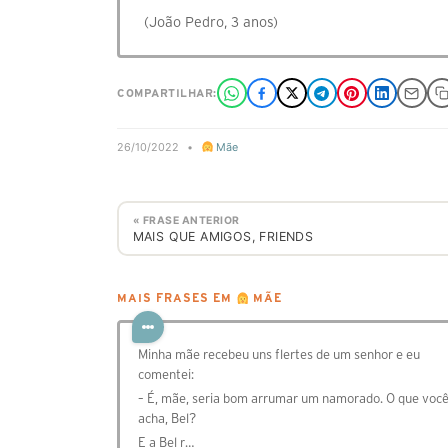
(João Pedro, 3 anos)
COMPARTILHAR:
26/10/2022
•
Mãe
« FRASE ANTERIOR
MAIS QUE AMIGOS, FRIENDS
MAIS FRASES EM
MÃE
Minha mãe recebeu uns flertes de um senhor e eu
comentei:
– É, mãe, seria bom arrumar um namorado. O que voc
acha, Bel?
E a Bel r…