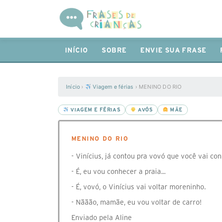
INÍCIO
SOBRE
ENVIE SUA FRASE
Início
›
Viagem e férias
›
MENINO DO RIO
VIAGEM E FÉRIAS
AVÓS
MÃE
MENINO DO RIO
- Vinícius, já contou pra vovó que você vai co
- É, eu vou conhecer a praia...
- É, vovó, o Vinícius vai voltar moreninho.
- Nããão, mamãe, eu vou voltar de carro!
Enviado pela Aline