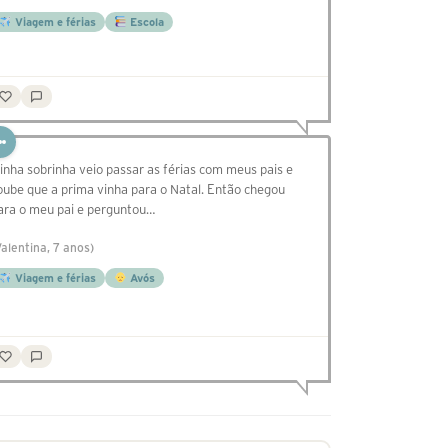
Viagem e férias
Escola
inha sobrinha veio passar as férias com meus pais e
oube que a prima vinha para o Natal. Então chegou
ara o meu pai e perguntou…
Valentina, 7 anos)
Viagem e férias
Avós