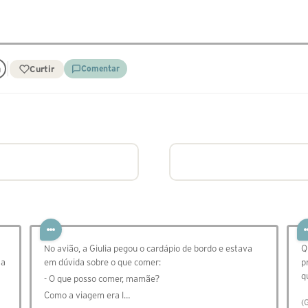
Curtir
Comentar
No avião, a Giulia pegou o cardápio de bordo e estava
Q
 a
em dúvida sobre o que comer:
p
q
- O que posso comer, mamãe?
Como a viagem era l…
(