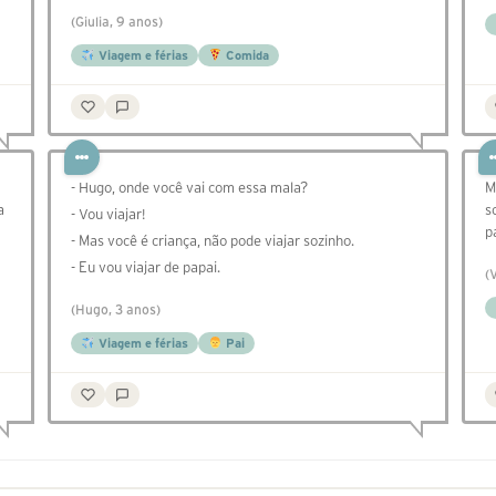
(Giulia, 9 anos)
Viagem e férias
Comida
- Hugo, onde você vai com essa mala?
M
a
s
- Vou viajar!
p
- Mas você é criança, não pode viajar sozinho.
- Eu vou viajar de papai.
(
(Hugo, 3 anos)
Viagem e férias
Pai