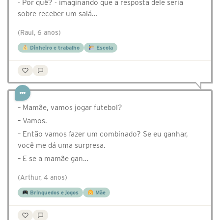
- Por quê? - imaginando que a resposta dele seria
sobre receber um salá…
(Raul, 6 anos)
Dinheiro e trabalho
Escola
– Mamãe, vamos jogar futebol?
– Vamos.
– Então vamos fazer um combinado? Se eu ganhar,
você me dá uma surpresa.
– E se a mamãe gan…
(Arthur, 4 anos)
Brinquedos e jogos
Mãe