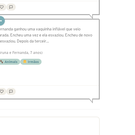
ernanda ganhou uma vaquinha inflável que veio
urada. Encheu uma vez e ela esvaziou. Encheu de novo
 esvaziou. Depois da terceir…
Bruna e Fernanda, 7 anos)
Animais
Irmãos