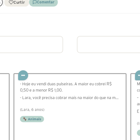
Curtir
Comentar
- Hoje eu vendi duas pulseiras. A maior eu cobrei R$
M
0,50 e a menor R$ 1,00.
c
- Lara, você precisa cobrar mais na maior do que na m…
–
a
(Lara, 6 anos)
E
Animais
(