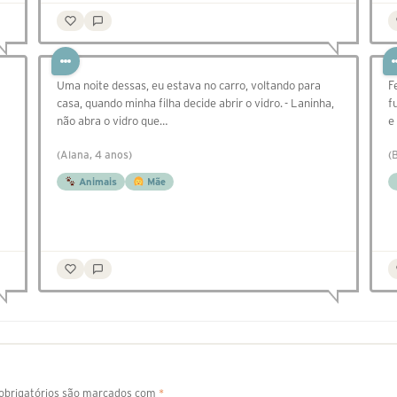
Uma noite dessas, eu estava no carro, voltando para
F
casa, quando minha filha decide abrir o vidro. - Laninha,
f
não abra o vidro que…
e
(Alana, 4 anos)
(
Animais
Mãe
brigatórios são marcados com
*