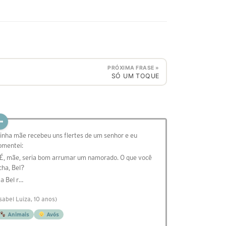
PRÓXIMA FRASE »
SÓ UM TOQUE
inha mãe recebeu uns flertes de um senhor e eu
omentei:
 É, mãe, seria bom arrumar um namorado. O que você
cha, Bel?
 a Bel r…
Isabel Luiza, 10 anos)
Animais
Avós