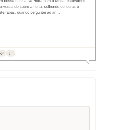
m nossa oficina Da Horta para a Mesa, estávamos
onversando sobre a horta, colhendo cenouras e
eterrabas, quando perguntei ao an…