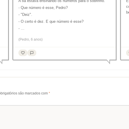
A tia estava ensinando os números para o sobrinho.
E
c
- Que número é esse, Pedro?
b
- "Deiz".
- O certo é dez. E que número é esse?
- …
(Pedro, 6 anos)
brigatórios são marcados com
*