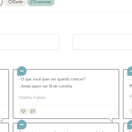
Curtir
Comentar
- O que você quer ser quando crescer?
-
g
- Ainda quero ser fã de coxinha.
(
(Sophia, 4 anos)