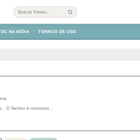
Buscar
FDC NA MÍDIA
TERMOS DE USO
ema:
a... O Senhor é convosco...