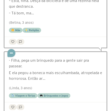
– Está, filha. Desça da bicicleta e dê uma rezinha nela
que destranca.
– Tá bom, ma…
(Betina, 3 anos)
Mãe
Religião
- Filha, pega um brinquedo para a gente sair pra
passear.
E ela pegou a boneca mais esculhambada, atropelada e
horrorosa. Então ar…
(Linda, 3 anos)
Viagem e férias
Brinquedos e jogos