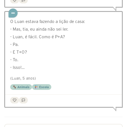
O Luan estava fazendo a lição de casa:
- Mas, tia, eu ainda não sei ler.
- Luan, é fácil. Como é P+A?
- Pa.
- E T+O?
- To.
- Isso!…
(Luan, 5 anos)
Animais
Escola