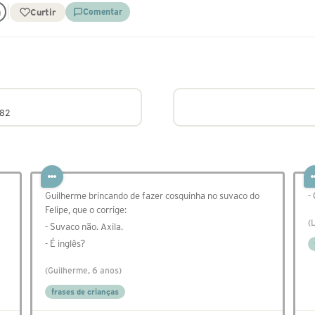
Curtir
Comentar
982
Guilherme brincando de fazer cosquinha no suvaco do
-
Felipe, que o corrige:
(
- Suvaco não. Axila.
- É inglês?
(Guilherme, 6 anos)
frases de crianças