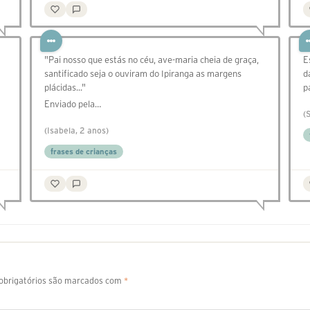
"Pai nosso que estás no céu, ave-maria cheia de graça,
E
santificado seja o ouviram do Ipiranga as margens
d
plácidas..."
p
Enviado pela…
(
(Isabela, 2 anos)
frases de crianças
brigatórios são marcados com
*