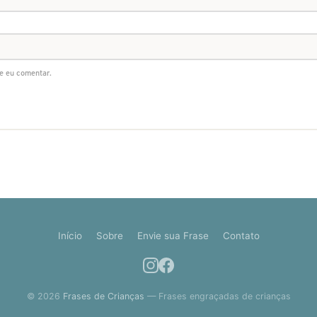
e eu comentar.
Início
Sobre
Envie sua Frase
Contato
© 2026
Frases de Crianças
— Frases engraçadas de crianças