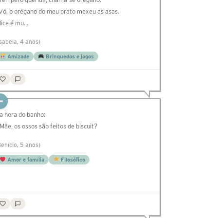
 Vó, o orégano do meu prato mexeu as asas.
lice é mu…
Isabela, 4 anos)
Amizade
Brinquedos e jogos
a hora do banho:
 Mãe, os ossos são feitos de biscuit?
Benício, 5 anos)
Amor e família
Filosófico