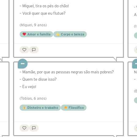
– Miguel, tira os pés do chão!
-
– Você quer que eu flutue?
A
(Miguel, 9 anos)
(
Amor e família
Corpo e beleza
– Mamãe, por que as pessoas negras são mais pobres?
N
– Quem te disse isso?
–
– Eu vejo!
(
(Tobias, 6 anos)
Dinheiro e trabalho
Filosófico