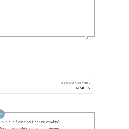
PRÓXIMA FRASE »
TAMBÉM
 Vó, o que é esse pretinho na comida?
 Tempero querida, chama-se orégano.