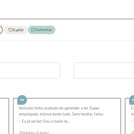
Curtir
Comentar
Nickolas tinha acabado de aprender a ler. Super
E
empolgado, estava lendo tudo. Sem hesitar, falou:⠀
m
– Eu já sei ler! Sou o maior le…
–
(Nickolas, 6 anos)
(