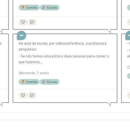
Comida
Escola
e
Na aula da escola, por videoconferência, a professora
-
perguntou:
-
- Se nós temos uma pizza e duas pessoas para comer, o
a
que fazemos…
(
(Bernardo, 7 anos)
Comida
Escola