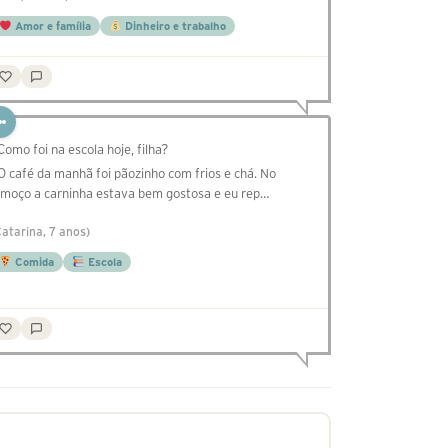
Amor e família
Dinheiro e trabalho
 Como foi na escola hoje, filha?
 O café da manhã foi pãozinho com frios e chá. No
lmoço a carninha estava bem gostosa e eu rep…
Catarina, 7 anos)
Comida
Escola