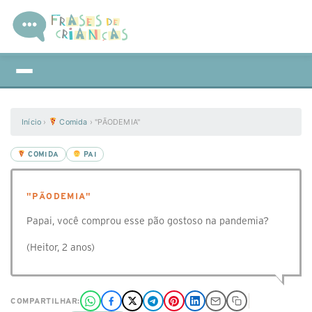
Início
›
Comida
›
"PÃODEMIA"
COMIDA
PAI
"PÃODEMIA"
Papai, você comprou esse pão gostoso na pandemia?
(Heitor, 2 anos)
COMPARTILHAR: