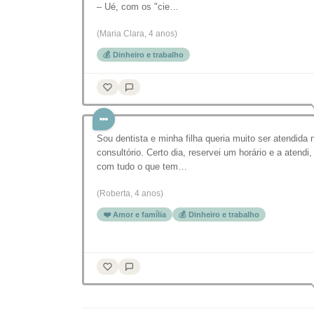
– Ué, com os "cie…
(Maria Clara, 4 anos)
💰 Dinheiro e trabalho
Sou dentista e minha filha queria muito ser atendida 
consultório. Certo dia, reservei um horário e a atendi,
com tudo o que tem…
(Roberta, 4 anos)
❤️ Amor e família
💰 Dinheiro e trabalho