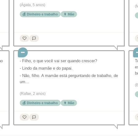
(Ágata, 5 anos)
(
💰 Dinheiro e trabalho
👩 Mãe
no
- Filho, o que você vai ser quando crescer?
T
e
- Lindo da mamãe e do papai.
b
- Não, filho. A mamãe está perguntando de trabalho, de
um…
(
(Rafae, 2 anos)
💰 Dinheiro e trabalho
👩 Mãe