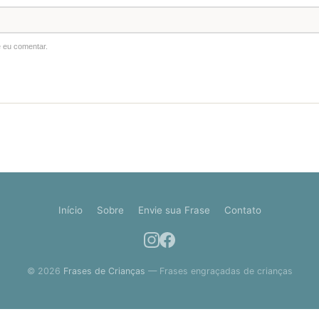
 eu comentar.
Início
Sobre
Envie sua Frase
Contato
© 2026
Frases de Crianças
— Frases engraçadas de crianças