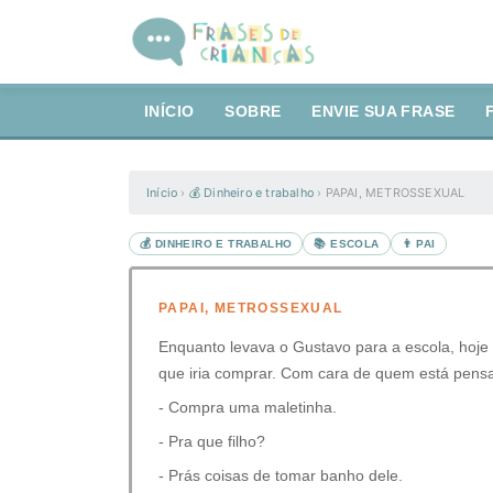
INÍCIO
SOBRE
ENVIE SUA FRASE
Início
›
💰 Dinheiro e trabalho
›
PAPAI, METROSSEXUAL
💰 DINHEIRO E TRABALHO
📚 ESCOLA
👨 PAI
PAPAI, METROSSEXUAL
Enquanto levava o Gustavo para a escola, hoje
que iria comprar. Com cara de quem está pens
- Compra uma maletinha.
- Pra que filho?
- Prás coisas de tomar banho dele.