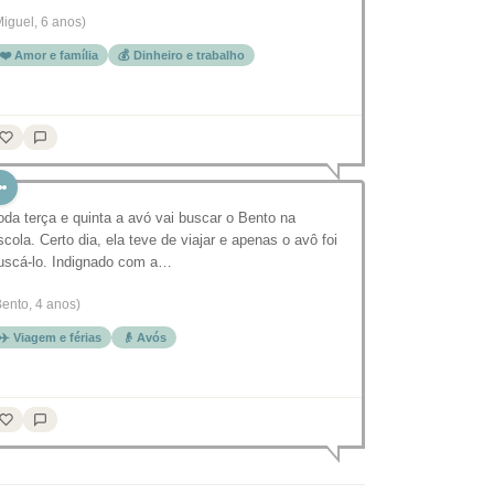
Miguel, 6 anos)
❤️ Amor e família
💰 Dinheiro e trabalho
oda terça e quinta a avó vai buscar o Bento na
scola. Certo dia, ela teve de viajar e apenas o avô foi
uscá-lo. Indignado com a…
Bento, 4 anos)
✈️ Viagem e férias
👴 Avós