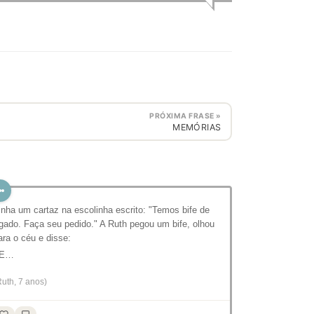
PRÓXIMA FRASE »
MEMÓRIAS
inha um cartaz na escolinha escrito: "Temos bife de
ígado. Faça seu pedido." A Ruth pegou um bife, olhou
ara o céu e disse:
 E…
Ruth, 7 anos)