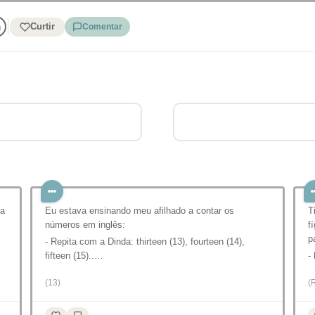
Curtir
Comentar
ua
Eu estava ensinando meu afilhado a contar os
T
números em inglês:
f
p
- Repita com a Dinda: thirteen (13), fourteen (14),
fifteen (15)..…
-
(13)
(