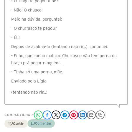
- O Tiago te pegou filho?
- Não! O chuaco!
Meio na dúvida, perguntei:
- O churrasco te pegou?
- É!!!
Depois de acalmá-lo (tentando não rir...), continuei:
- Filho, que sonho maluco. Churrasco não tem perna ou
braço prá pegar ninguém...
- Tinha só uma perna, mãe.
Enviado pela Lígia
(tentando não rir...)
COMPARTILHAR:
Curtir
Comentar