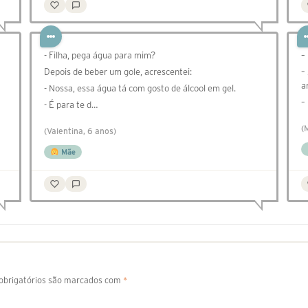
- Filha, pega água para mim?
–
Depois de beber um gole, acrescentei:
–
a
- Nossa, essa água tá com gosto de álcool em gel.
–
- É para te d…
(
(Valentina, 6 anos)
Mãe
brigatórios são marcados com
*