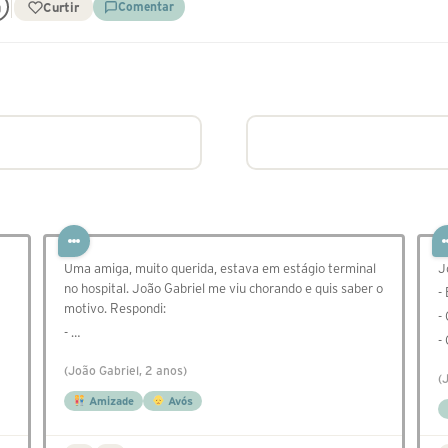
Curtir
Comentar
Uma amiga, muito querida, estava em estágio terminal
J
no hospital. João Gabriel me viu chorando e quis saber o
-
motivo. Respondi:
-
- …
-
(João Gabriel, 2 anos)
(
Amizade
Avós