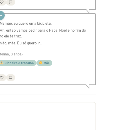
 Mamãe, eu quero uma bicicleta.
 Ah, então vamos pedir para o Papai Noel e no fim do
no ele te traz.
 Não, mãe. Eu só quero ir…
Melina, 3 anos)
Dinheiro e trabalho
Mãe