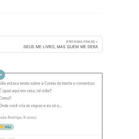
PRÓXIMA FRASE »
DEUS ME LIVRO, MAS QUEM ME DERA
oão estava lendo sobre a Coreia do Norte e comentou:
 É igual aqui em casa, né mãe?
 Como?
 Onde você cria as regras e eu só o…
João Rodrigo, 9 anos)
Mãe