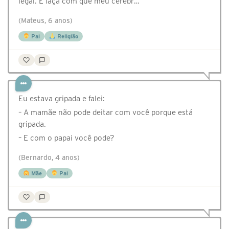
legal. E faça com que meu cérebr…
(Mateus, 6 anos)
Pai
Religião
Eu estava gripada e falei:
– A mamãe não pode deitar com você porque está
gripada.
– E com o papai você pode?
(Bernardo, 4 anos)
Mãe
Pai